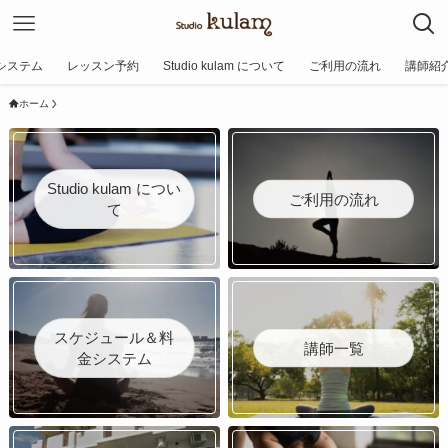
システム
レッスン予約
Studio kulam について
ご利用の流れ
講師紹
ホーム
Studio kulam につい
ご利用の流れ
て
スケジュール＆料
講師一覧
金システム