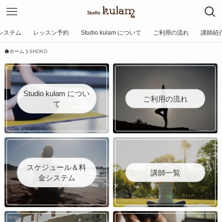
システム
レッスン予約
Studio kulam について
ご利用の流れ
講師紹
ホーム
SHOKO
Studio kulam につい
ご利用の流れ
て
スケジュール＆料
講師一覧
金システム