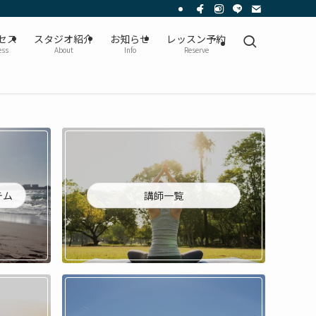
ッスンが体験できます。ヨガだけではなくジャイロキネシス、ピラティス、ダンス、
セス
スタジオ紹介
お知らせ
レッスン予約
ess
About
Info
Reserve
テム
講師一覧