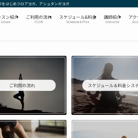
アリアルヨガをはじめフロアヨガ、アシュタンガヨガ、ハタヨガなどの多彩なヨガレ
ッスン紹介
ご利用の流れ
スケジュール&料金
講師紹介
アク
Lesson
FLOW
Schedule＆Price
Instructor
Acc
ご利用の流れ
スケジュール＆料金シス