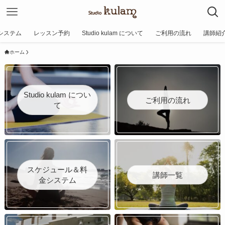
システム
レッスン予約
Studio kulam について
ご利用の流れ
講師紹
ホーム
Studio kulam につい
ご利用の流れ
て
スケジュール＆料
講師一覧
金システム