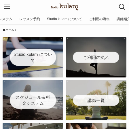
システム
レッスン予約
Studio kulam について
ご利用の流れ
講師紹
ホーム
Studio kulam につい
ご利用の流れ
て
スケジュール＆料
講師一覧
金システム